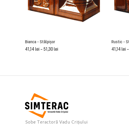
Bianca - Stâlpișor
Rustic - S
41,14
lei
–
51,30
lei
41,14
lei
Sobe Teractoră Vadu Crișului