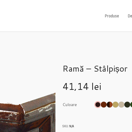
Produse
De
Ramă – Stâlpișor
41,14
lei
Culoare
SKU:
N/A