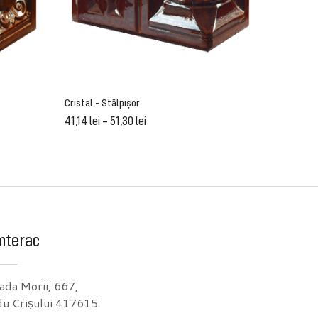
Cristal - Stâlpișor
Piatră - S
41,14
lei
–
51,30
lei
41,14
lei
mterac
ada Morii, 667,
u Crișului 417615