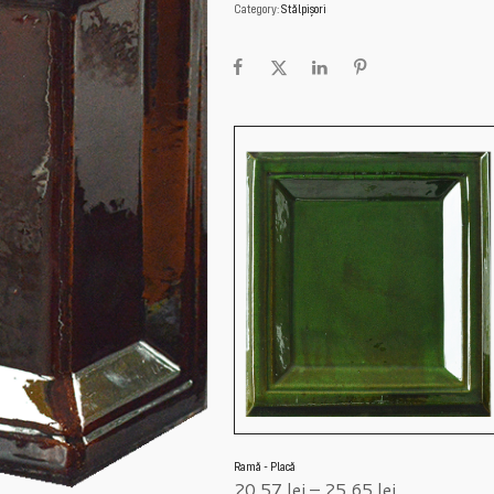
Category:
Stălpișori
Ramă - Placă
20,57
lei
–
25,65
lei