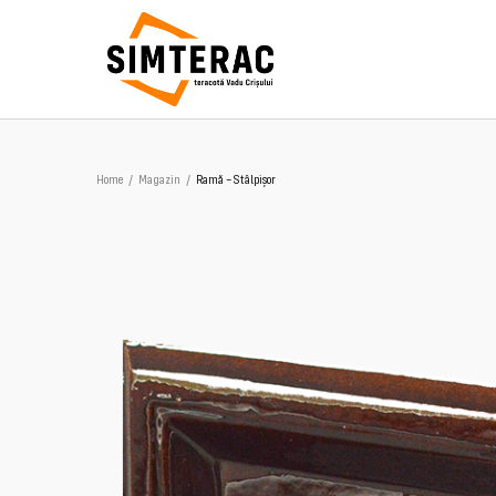
Home
/
Magazin
/
Ramă – Stâlpișor