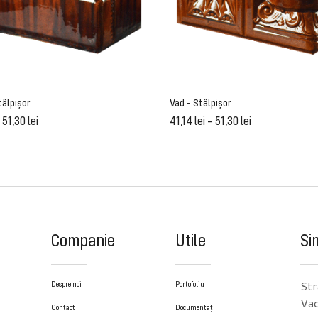
tâlpișor
Vad - Stâlpișor
–
51,30
lei
41,14
lei
–
51,30
lei
Companie
Utile
Si
Str
Despre noi
Portofoliu
Vad
Contact
Documentații