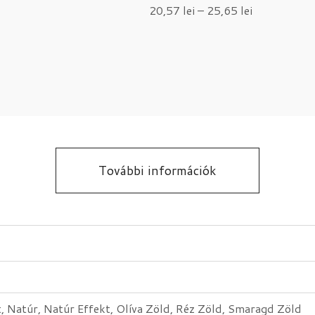
20,57
lei
–
25,65
lei
További információk
t, Natúr, Natúr Effekt, Olíva Zöld, Réz Zöld, Smaragd Zöld