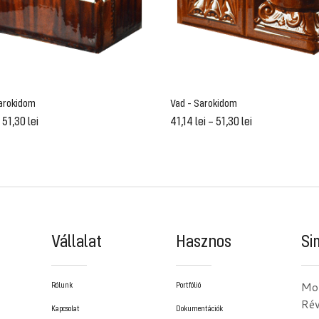
Sarokidom
Vad - Sarokidom
–
51,30
lei
41,14
lei
–
51,30
lei
Vállalat
Hasznos
Si
Mor
Rólunk
Portfólió
Ré
Kapcsolat
Dokumentációk