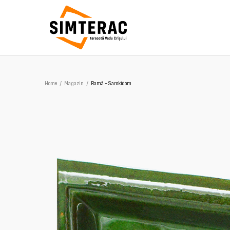
Home
/
Magazin
/
Ramă – Sarokidom