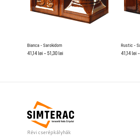
Bianca - Sarokidom
Rustic - 
41,14
lei
–
51,30
lei
41,14
lei
Révi cserépkályhák