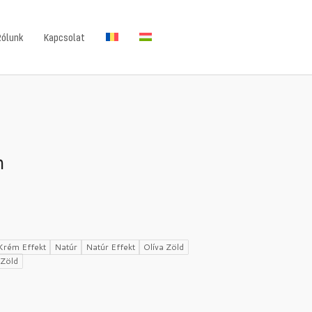
Rólunk
Kapcsolat
m
Krém Effekt
Natúr
Natúr Effekt
Olíva Zöld
Zöld