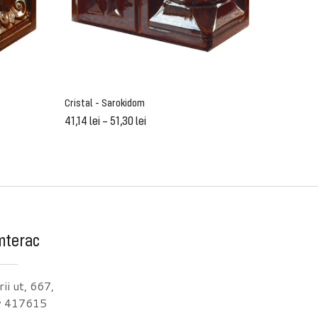
Cristal - Sarokidom
Piatră - 
41,14
lei
–
51,30
lei
41,14
lei
mterac
ii ut, 667,
v 417615