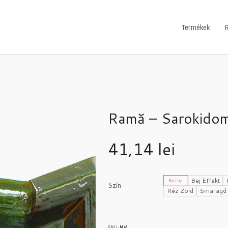
Termékek
Ramă – Sarokido
41,14
lei
Bej Effekt
Barna
Szín
Réz Zöld
Smaragd 
SKU:
N/A