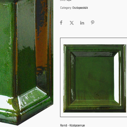
Category:
Oszlopocskák
Ramă - Középcsempe