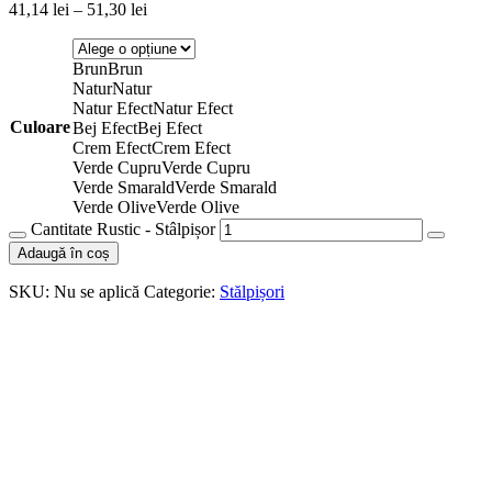
41,14
lei
–
51,30
lei
Brun
Brun
Natur
Natur
Natur Efect
Natur Efect
Culoare
Bej Efect
Bej Efect
Crem Efect
Crem Efect
Verde Cupru
Verde Cupru
Verde Smarald
Verde Smarald
Verde Olive
Verde Olive
Cantitate Rustic - Stâlpișor
Adaugă în coș
SKU:
Nu se aplică
Categorie:
Stălpișori