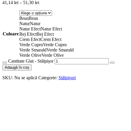
41,14
lei
–
51,30
lei
Brun
Brun
Natur
Natur
Natur Efect
Natur Efect
Culoare
Bej Efect
Bej Efect
Crem Efect
Crem Efect
Verde Cupru
Verde Cupru
Verde Smarald
Verde Smarald
Verde Olive
Verde Olive
Cantitate Glat - Stălpișor
Adaugă în coș
SKU:
Nu se aplică
Categorie:
Stălpișori