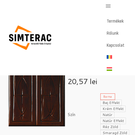
Termékek
Rólunk
Home
/
Magazin
/
Mihaela – Középcsempe
Kapcsolat
Mihaela –
Középcsempe
20,57
lei
Barna
Bej Effekt
Krém Effekt
Szín
Natúr
Natúr Effekt
Réz Zöld
Smaragd Zöld