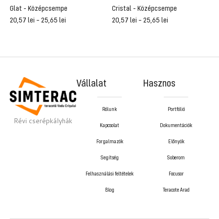
Glat - Középcsempe
Cristal - Középcsempe
R
20,57
lei
–
25,65
lei
20,57
lei
–
25,65
lei
2
Vállalat
Hasznos
Rólunk
Portfólió
Révi cserépkályhák
Kapcsolat
Dokumentációk
Forgalmazók
Előnyök
Segítség
Soberom
Felhasználási feltételek
Focusor
Blog
Teracote Arad