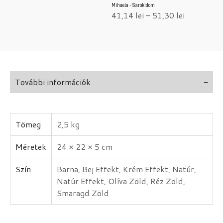
Mihaela - Sarokidom
41,14
lei
–
51,30
lei
További információk
Tömeg
2,5 kg
Méretek
24 × 22 × 5 cm
Szín
Barna, Bej Effekt, Krém Effekt, Natúr,
Natúr Effekt, Olíva Zöld, Réz Zöld,
Smaragd Zöld