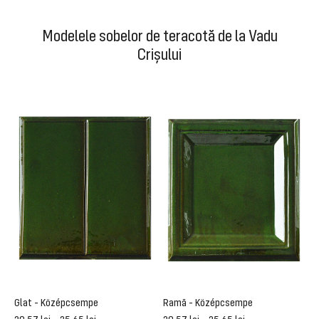
Modelele sobelor de teracotă de la Vadu
Crișului
Glat - Középcsempe
Ramă - Középcsempe
V