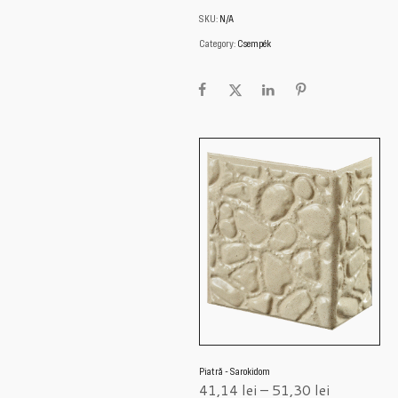
SKU:
N/A
Category:
Csempék
Piatră - Sarokidom
41,14
lei
–
51,30
lei