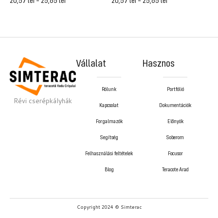
20,57
lei
–
25,65
lei
20,57
lei
–
25,65
lei
2
Vállalat
Hasznos
Rólunk
Portfólió
Révi cserépkályhák
Kapcsolat
Dokumentációk
Forgalmazók
Előnyök
Segítség
Soberom
Felhasználási feltételek
Focusor
Blog
Teracote Arad
Copyright 2024 © Simterac