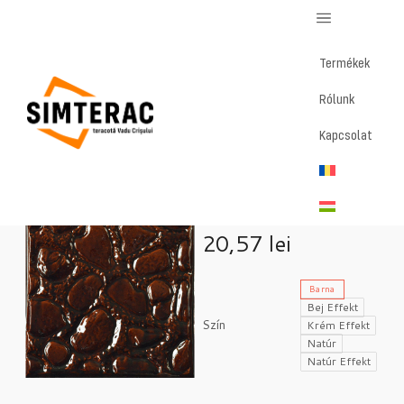
Termékek
Rólunk
Home
/
Magazin
/
Piatră – Középcsempe
Kapcsolat
Piatră –
Középcsempe
20,57
lei
Barna
Bej Effekt
Szín
Krém Effekt
Natúr
Natúr Effekt