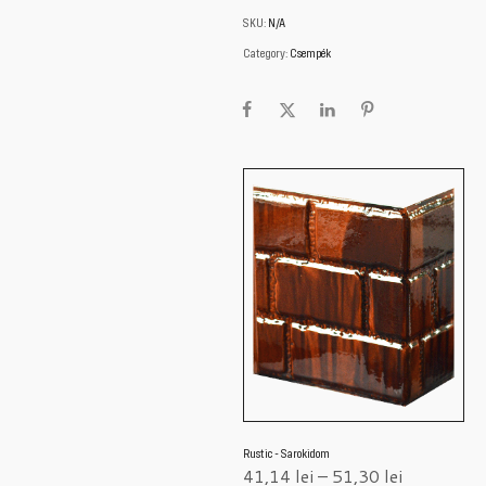
SKU:
N/A
Category:
Csempék
Rustic - Sarokidom
41,14
lei
–
51,30
lei