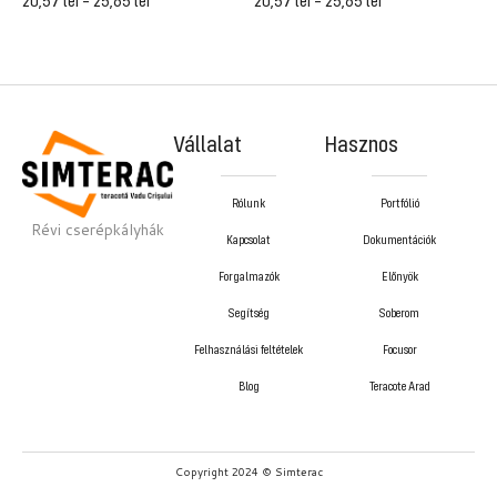
20,57
lei
–
25,65
lei
20,57
lei
–
25,65
lei
2
Vállalat
Hasznos
Rólunk
Portfólió
Révi cserépkályhák
Kapcsolat
Dokumentációk
Forgalmazók
Előnyök
Segítség
Soberom
Felhasználási feltételek
Focusor
Blog
Teracote Arad
Copyright 2024 © Simterac