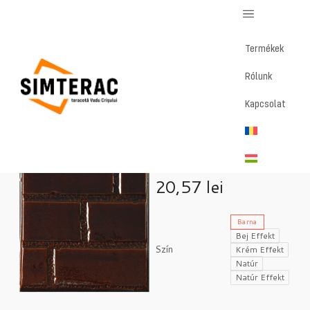
Termékek
Rólunk
Home
/
Magazin
/
Rustic – Középcsempe
Kapcsolat
Rustic –
Középcsempe
20,57
lei
Barna
Bej Effekt
Szín
Krém Effekt
Natúr
Natúr Effekt