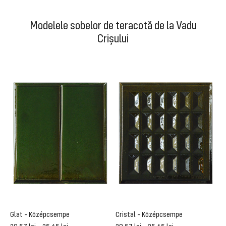
Modelele sobelor de teracotă de la Vadu
Crișului
Glat - Középcsempe
Cristal - Középcsempe
R