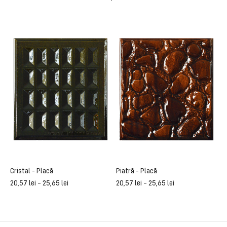
Cristal - Placă
Piatră - Placă
R
20,57
lei
–
25,65
lei
20,57
lei
–
25,65
lei
2