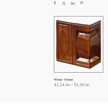
Mihaela - Stâlpișor
41,14
lei
–
51,30
lei