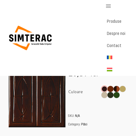
Produse
Despre noi
Home
/
Magazin
/
Mihaela – Placă
Contact
Mihaela – Placă
20,57
lei
Culoare
SKU:
N/A
Category:
Plăci