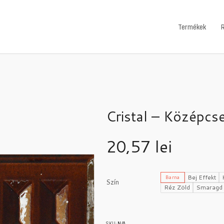
Termékek
Cristal – Középc
20,57
lei
Bej Effekt
Barna
Szín
Réz Zöld
Smaragd 
SKU:
N/A