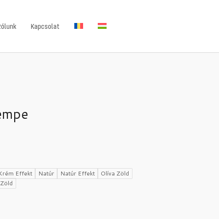
Rólunk
Kapcsolat
sempe
Krém Effekt
Natúr
Natúr Effekt
Olíva Zöld
Zöld