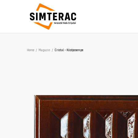
Home
/
Magazin
/
Cristal – Középcsempe