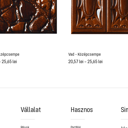
Középcsempe
Vad - Középcsempe
–
25,65
lei
20,57
lei
–
25,65
lei
Vállalat
Hasznos
Si
Mor
Rólunk
Portfólió