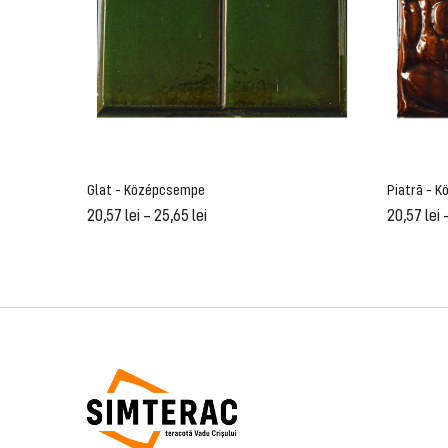
Glat - Középcsempe
Piatră - 
20,57
lei
–
25,65
lei
20,57
lei