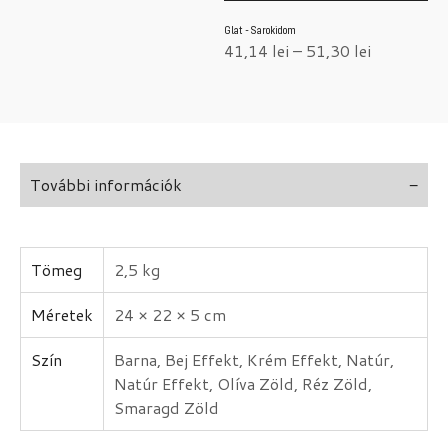
Glat - Sarokidom
41,14
lei
–
51,30
lei
További információk
Tömeg
2,5 kg
Méretek
24 × 22 × 5 cm
Szín
Barna, Bej Effekt, Krém Effekt, Natúr,
Natúr Effekt, Olíva Zöld, Réz Zöld,
Smaragd Zöld