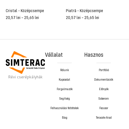
Cristal - Középcsempe
Piatră - Középcsempe
R
20,57
lei
–
25,65
lei
20,57
lei
–
25,65
lei
2
Vállalat
Hasznos
Rólunk
Portfólió
Révi cserépkályhák
Kapcsolat
Dokumentációk
Forgalmazók
Előnyök
Segítség
Soberom
Felhasználási feltételek
Focusor
Blog
Teracote Arad