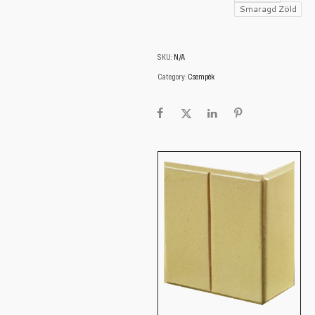
Smaragd Zöld
SKU:
N/A
Category:
Csempék