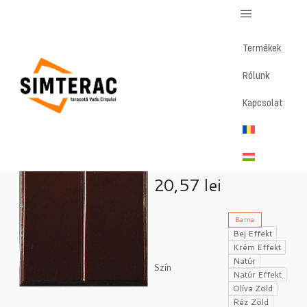
Termékek
Rólunk
Home
/
Magazin
/
Glat – Középcsempe
Kapcsolat
Glat –
Középcsempe
20,57
lei
Barna
Bej Effekt
Krém Effekt
Natúr
Szín
Natúr Effekt
Olíva Zöld
Réz Zöld