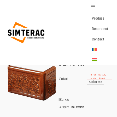
Produse
Despre noi
Home
/
Magazin
/
Colț soclu
Contact
Colț soclu
51,43
lei
Brun, Natur,
Culori
Natur Efect
Colorate
SKU:
N/A
Category:
Plăci speciale