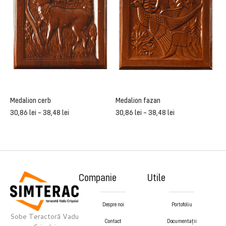
Medalion cerb
Medalion fazan
M
30,86
lei
–
38,48
lei
30,86
lei
–
38,48
lei
3
Companie
Utile
Despre noi
Portofoliu
Sobe Teractoră Vadu
Contact
Documentații