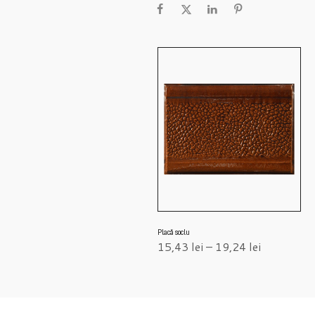
Placă soclu
15,43
lei
–
19,24
lei