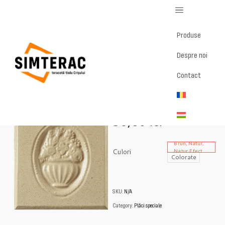
Produse
Despre noi
Home
/
Magazin
/
Medalion floral
Contact
Medalion floral
30,86
lei
Brun, Natur,
Culori
Natur Efect
Colorate
SKU:
N/A
Category:
Plăci speciale