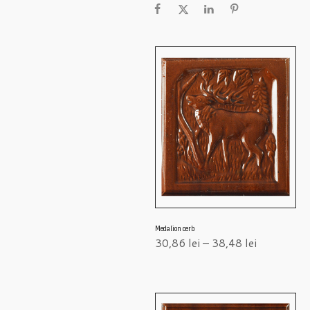
Medalion cerb
30,86
lei
–
38,48
lei