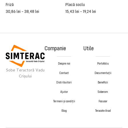
Friză
Placă soclu
C
30,86
lei
–
38,48
lei
15,43
lei
–
19,24
lei
5
Companie
Utile
Despre noi
Portofoliu
Sobe Teractoră Vadu
Contact
Documentații
Crișului
Distribuitori
Beneficii
Ajutor
Soberom
Termeni și condiții
Focusor
Blog
Teracote Arad