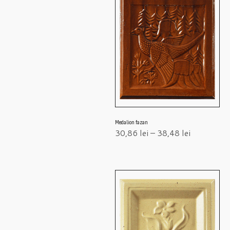
Medalion fazan
30,86
lei
–
38,48
lei