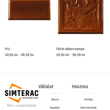
Fríz
Fácán dekorcsempe
Á
30,86
lei
–
38,48
lei
30,86
lei
–
38,48
lei
3
Vállalat
Hasznos
Rólunk
Portfólió
Révi cserépkályhák
Kapcsolat
Dokumentációk