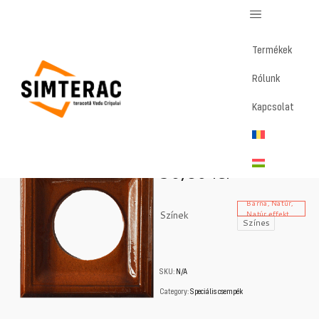
Termékek
Rólunk
Home
/
Magazin
/
Tisztítólemez
Kapcsolat
Tisztítólemez
30,86
lei
Barna, Natúr,
Színek
Natúr effekt
Színes
SKU:
N/A
Category:
Speciális csempék