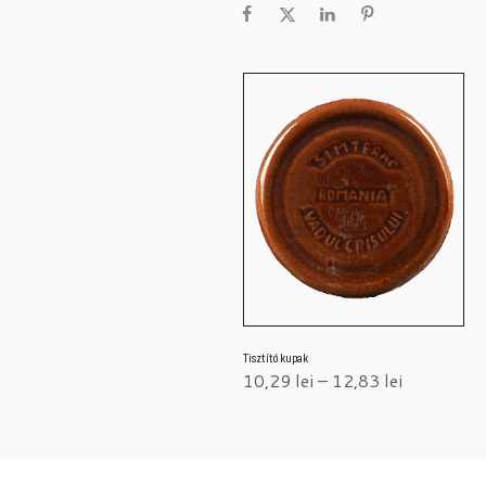
Tisztító kupak
10,29
lei
–
12,83
lei