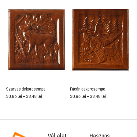
Szarvas dekorcsempe
Fácán dekorcsempe
Á
30,86
lei
–
38,48
lei
30,86
lei
–
38,48
lei
3
Vállalat
Hasznos