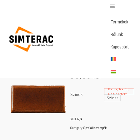
Termékek
Rólunk
Home
/
Magazin
/
Fríz
Kapcsolat
Fríz
30,86
lei
Barna, Natúr,
Színek
Natúr effekt
Színes
SKU:
N/A
Category:
Speciális csempék