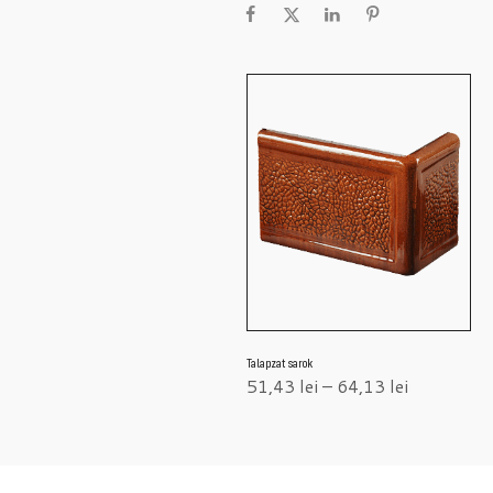
Talapzat sarok
51,43
lei
–
64,13
lei