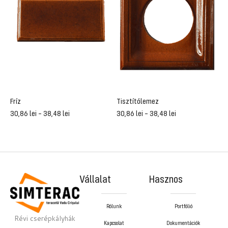
Fríz
Tisztítólemez
K
30,86
lei
–
38,48
lei
30,86
lei
–
38,48
lei
4
Vállalat
Hasznos
Rólunk
Portfólió
Révi cserépkályhák
Kapcsolat
Dokumentációk