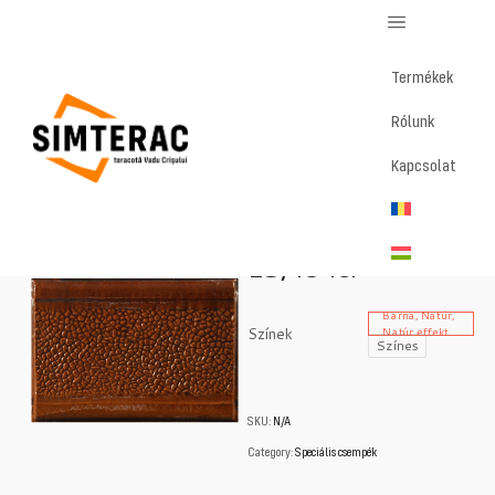
Termékek
Rólunk
Home
/
Magazin
/
Talapzat egyenes
Kapcsolat
Talapzat egyenes
15,43
lei
Barna, Natúr,
Színek
Natúr effekt
Színes
SKU:
N/A
Category:
Speciális csempék