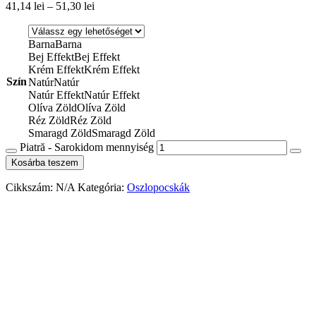
41,14
lei
–
51,30
lei
Barna
Barna
Bej Effekt
Bej Effekt
Krém Effekt
Krém Effekt
Szín
Natúr
Natúr
Natúr Effekt
Natúr Effekt
Olíva Zöld
Olíva Zöld
Réz Zöld
Réz Zöld
Smaragd Zöld
Smaragd Zöld
Piatră - Sarokidom mennyiség
Kosárba teszem
Cikkszám:
N/A
Kategória:
Oszlopocskák