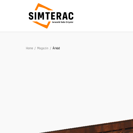
Home
/
Magazin
/
Árkád