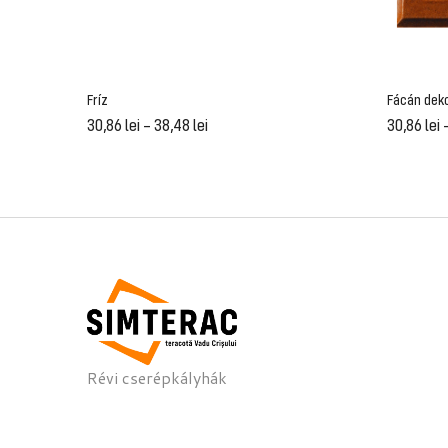
Fríz
Fácán dek
30,86
lei
–
38,48
lei
30,86
lei
Révi cserépkályhák