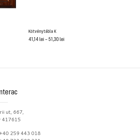
Kötvénytábla K
Polc saro
41,14
lei
–
51,30
lei
51,43
lei
mterac
ii ut, 667,
v 417615
+40 259 443 018