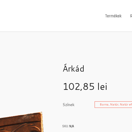
Termékek
Árkád
102,85
lei
Színek
Barna, Natúr, Natúr ef
SKU:
N/A