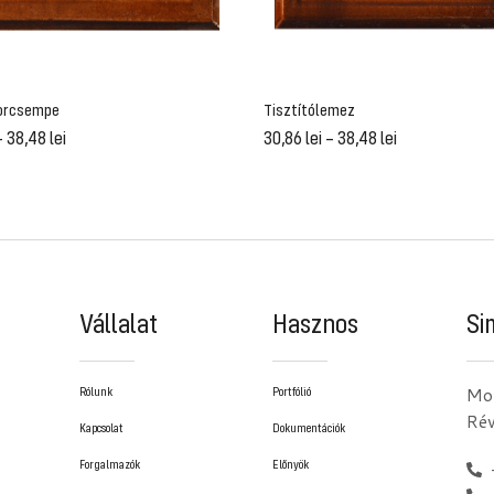
orcsempe
Tisztítólemez
–
38,48
lei
30,86
lei
–
38,48
lei
Vállalat
Hasznos
Si
Mor
Rólunk
Portfólió
Ré
Kapcsolat
Dokumentációk
Forgalmazók
Előnyök