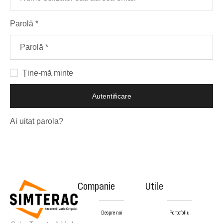
Parolă
*
Ține-mă minte
Autentificare
Ai uitat parola?
Companie
Utile
Despre noi
Portofoliu